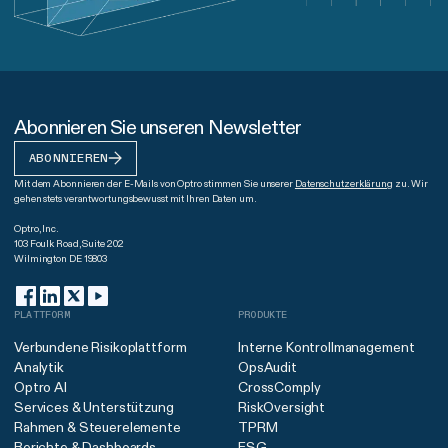
Abonnieren Sie unseren Newsletter
ABONNIEREN
Mit dem Abonnieren der E-Mails von Optro stimmen Sie unserer
Datenschutzerklärung
zu. Wir
gehen stets verantwortungsbewusst mit Ihren Daten um.
Optro, Inc.
103 Foulk Road, Suite 202
Wilmington DE 19803
PLATTFORM
PRODUKTE
Verbundene Risikoplattform
Interne Kontrollmanagement
Analytik
OpsAudit
Optro AI
CrossComply
Services & Unterstützung
RiskOversight
Rahmen & Steuerelemente
TPRM
Berichte & Dashboards
ESG