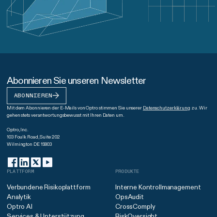
Abonnieren Sie unseren Newsletter
ABONNIEREN
Mit dem Abonnieren der E-Mails von Optro stimmen Sie unserer
Datenschutzerklärung
zu. Wir
gehen stets verantwortungsbewusst mit Ihren Daten um.
Optro, Inc.
103 Foulk Road, Suite 202
Wilmington DE 19803
PLATTFORM
PRODUKTE
Verbundene Risikoplattform
Interne Kontrollmanagement
Analytik
OpsAudit
Optro AI
CrossComply
Services & Unterstützung
RiskOversight