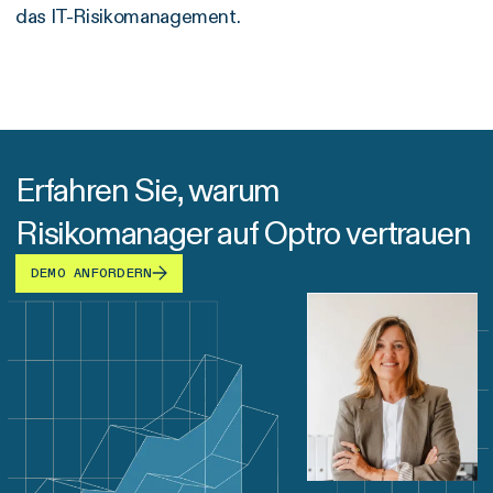
das IT-Risikomanagement.
Erfahren Sie, warum
Risikomanager auf Optro vertrauen​​​​‌ ‍ ​‍​‍‌‍ ‌ ​‍‌‍‍‌‌‍‌ ‌‍‍‌‌‍ ‍​‍​‍​ ‍‍​‍​‍‌ ​ ‌‍​‌‌‍ ‍‌‍‍‌‌ ‌​‌ ‍‌​‍ ‍‌‍‍‌‌‍ ​‍​‍​‍ ​​‍​‍‌‍‍​‌ ​‍‌‍‌‌‌‍‌‍​‍​‍​ ‍‍​‍​‍​‍ ‌‍​ ‌‍ ‌‌ ​ ​‍ ‌‍‍‌‌‍ ‍‌ ‌​‌‍‌‌‌‍ ‍‌ ‌​​‍ ‌‍‌‌‌‍‌​‌‍‍‌‌ ‌​​‍ ‌‍ ‌‌‍ ‌‍‌​‌‍‌‌​ ‌‌ ​​‌ ​‍‌‍‌‌‌ ​ ‌‍‌‌‌‍ ‍‌ ‌​‌‍​‌‌ ‌​‌‍‍‌‌‍ ‌‍ ‍​ ‍ ‌‍‍‌‌‍‌​​ ‌‌‍‌​​ ‍​​ ‍‌​ ‍‌​ ‌​​ ​​​ ‌​‌‍​ ​‍ ‌​ ‌‌‌‍‌‍​ ​‍‌‍​‍​‍ ‌​ ‌​​ ​‍​ ‌​​ ​‍​‍ ‌‌‍​‍​ ‌‍​ ‌‌​ ​​​‍ ‌​ ​​​ ​​‌‍‌‍​ ‍‌​ ‌​​ ‌‍​ ‍​​ ‍​‌‍‌‍​ ​​‌‍​‌​ ‌ ​ ‍ ‌ ‌​‌ ‍‌‌ ​​‌‍‌‌​ ‌‌‍ ‌‌‍ ‌‍‌​‌ ‌‌‌‍ ​‌‍​‌‌ ​‍​‍ ‍‌ ​​‌‍​‌‌‍‌ ‌‍‌‌​ ‍ ‌ ​​‌‍​‌‌ ‌​‌‍‍​​ ‌‌ ​ ‌‍‌‌‌‍​ ‌ ‌​‌‍‍‌‌‍ ‌‍ ‍‌ ​ ​‍‌‌​ ‌‌‌​​‍‌‌ ‌‍‍ ‌‍‌‌‌ ‍‌​‍‌‌​ ​ ‌​‌​​‍‌‌​ ​ ‌​‌​​‍‌‌​ ​‍​ ​‍​ ‌​​ ​‌‌‍​‍‌‍‌‌‌‍‌‍​ ‌‌​ ​‍​ ​​​ ‌‌​ ​​​ ‌​‌‍​ ​‍‌‌​ ​‍​ ​‍​‍‌‌​ ‌‌‌​‌​​‍ ‍‌ ‌​‌‍‍‌‌ ‌​‌‍ ​‌‍‌‌​ ‌‍​‍‌‍​‌‌ ​ ‌‍‌‌‌‌‌‌‌ ​‍‌‍ ​​ ‌​‍‌‌​ ​‍‌​‌‍‌‍​ ‌‍ ‌‌ ​ ​‍‌‍‌‍‍‌‌‍‌​​ ‌‌‍‌​​ ‍​​ ‍‌​ ‍‌​ ‌​​ ​​​ ‌​‌‍​ ​‍ ‌​ ‌‌‌‍‌‍​ ​‍‌‍​‍​‍ ‌​ ‌​​ ​‍​ ‌​​ ​‍​‍ ‌‌‍​‍​ ‌‍​ ‌‌​ ​​​‍ ‌​ ​​​ ​​‌‍‌‍​ ‍‌​ ‌​​ ‌‍​ ‍​​ ‍​‌‍‌‍​ ​​‌‍​‌​ ‌ ​‍‌‍‌ ‌​‌ ‍‌‌ ​​‌‍‌‌​ ‌‌‍ ‌‌‍ ‌‍‌​‌ ‌‌‌‍ ​‌‍​‌‌ ​‍​‍ ‍‌ ​​‌‍​‌‌‍‌ ‌‍‌‌​‍‌‍‌ ​​‌‍​‌‌ ‌​‌‍‍​​ ‌‌ ​ ‌‍‌‌‌‍​ ‌ ‌​‌‍‍‌‌‍ ‌‍ ‍‌ ​ ​‍‌‌​ ‌‌‌​​‍‌‌ ‌‍‍ ‌‍‌‌‌ ‍‌​‍‌‌​ ​ ‌​‌​​‍‌‌​ ​ ‌​‌​​‍‌‌​ ​‍​ ​‍​ ‌​​ ​‌‌‍​‍‌‍‌‌‌‍‌‍​ ‌‌​ ​‍​ ​​​ ‌‌​ ​​​ ‌​‌‍​ ​‍‌‌​ ​‍​ ​‍​‍‌‌​ ‌‌‌​‌​​‍ ‍‌ ‌​‌‍‍‌‌ ‌​‌‍ ​‌‍‌‌​‍​‍‌ ‌
DEMO ANFORDERN